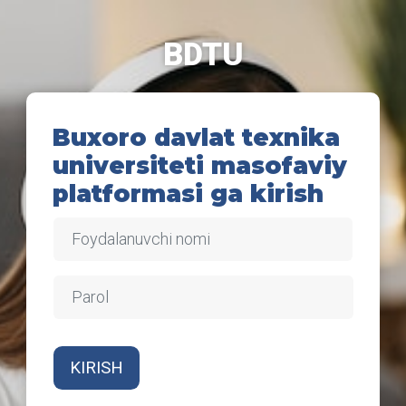
Asosiy mundarijaga o'tish
BDTU
Buxoro davlat texnika
universiteti masofaviy
platformasi ga kirish
Foydalanuvchi nomi
Parol
KIRISH